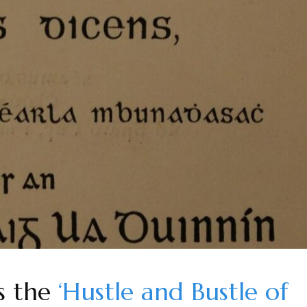
is the
‘Hustle and Bustle of