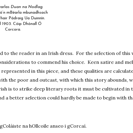
éarlas
Duan na Nodlag
.
e ó’n mBéarla mbunadhsach
thair Pádraig Ua Duinnín.
l 1903. Cóip Dhónall Ó
Corcora.
d to the reader in an Irish dress. For the selection of thi
y considerations to commend his choice. Keen satire and me
 represented in this piece, and these qualities are calculat
th the poor and outcast, with which this story abounds, wi
h is to strike deep literary roots it must be cultivated in 
 a better selection could hardly be made to begin with t
Coláiste na hOllcoile anseo i gCorcaí.