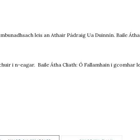
mbunadhsach leis an Athair Pádraig Ua Duinnín. Baile Átha
huir i n-eagar. Baile Átha Cliath: Ó Fallamhain i gcomhar le