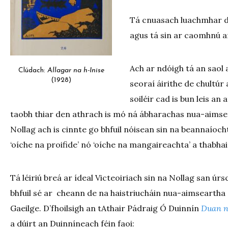
Tá cnuasach luachmhar de
agus tá sin ar caomhnú 
Ach ar ndóigh tá an saol 
Clúdach:
Allagar na h-Inise
(1928)
seoraí áirithe de chultúr 
soiléir cad is bun leis an
taobh thiar den athrach is mó ná ábharachas nua-aimse
Nollag ach is cinnte go bhfuil nóisean sin na beannaíoc
‘oíche na proifide’ nó ‘oíche na mangaireachta’ a thabhair
Tá léiriú breá ar ídeal Victeoiriach sin na Nollag san úr
bhfuil sé ar cheann de na haistriucháin nua-aimseartha 
Gaeilge. D’fhoilsigh an tAthair Pádraig Ó Duinnín
Duan n
a dúirt an Duinníneach féin faoi: