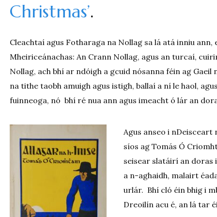
Christmas’
.
Cleachtaí agus Fotharaga na Nollag sa lá atá inniu ann,
Mheiriceánachas: An Crann Nollag, agus an turcaí, cuirim 
Nollag, ach bhí ar ndóigh a gcuid nósanna féin ag Gaeil 
na tithe taobh amuigh agus istigh, ballaí a ní le haol, ag
fuinneoga, nó bhí ré nua ann agus imeacht ó lár an dora
Agus anseo i nDeisceart n
síos ag Tomás Ó Criomhth
seisear slatáirí an doras
a n-aghaidh, malairt éada
urlár. Bhí cló éin bhig i
Dreoilín acu é, an lá tar é