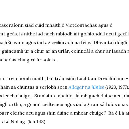
 eascraíonn siad cuid mhaith ó Victeoiriachas agus ó
i gcás, is nithe iad nach mbíodh áit go hiondúil acu i gceil
na hÉireann agus iad ag ceiliúradh na féile. Dhéantaí dóigh 
us gaineamh úr a chur ar an urlár, coinneál a chur ar lasadh 
chadas chuig ré úr solais.
a tíre, chomh maith, bhí tráidisiún Lucht an Dreoilín ann –
ain sa chuntas a scríobh sé in
Allagar na hInise
(1928, 1977)
 isteach chuige, “Stanlainn mhaide i láimh gach duine acu, da
igh orthu, a gcaint ceilte acu agus iad ag ramsáil síos suas
 mbarr cleithe acu agus shín duine a mhéar chuige.” Ba é Lá a
is Lá Nollag (lch 143).