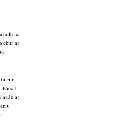
iúradh na
a chur ar
na
 tá cur
.
Bhuail
llacán ar
 an t-
n