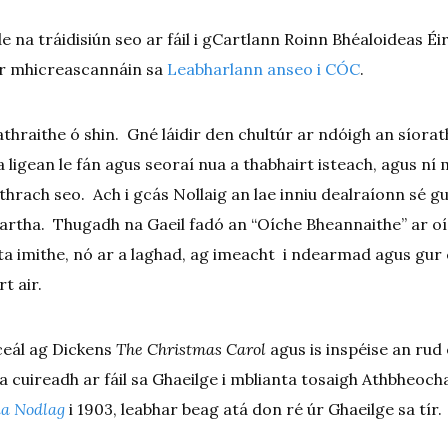
 na tráidisiún seo ar fáil i gCartlann Roinn Bhéaloideas É
ar mhicreascannáin sa
Leabharlann anseo i CÓC
.
athraithe ó shin. Gné láidir den chultúr ar ndóigh an síorat
a ligean le fán agus seoraí nua a thabhairt isteach, agus ní m
 athrach seo. Ach i gcás Nollaig an lae inniu dealraíonn sé g
artha. Thugadh na Gaeil fadó an “Oíche Bheannaithe” ar o
hta imithe, nó ar a laghad, ag imeacht i ndearmad agus gur
t air.
sceál ag Dickens
The Christmas Carol
agus is inspéise an rud
a cuireadh ar fáil sa Ghaeilge i mblianta tosaigh Athbheoch
a Nodlag
i 1903, leabhar beag atá don ré úr Ghaeilge sa tír.