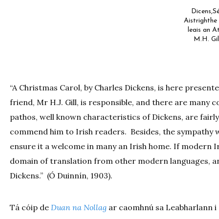
Dicens,S
Aistrighth
leais an A
M.H. Gil
“A Christmas Carol, by Charles Dickens, is here presente
friend, Mr H.J. Gill, is responsible, and there are man
pathos, well known characteristics of Dickens, are fairly
commend him to Irish readers. Besides, the sympathy wi
ensure it a welcome in many an Irish home. If modern Iris
domain of translation from other modern languages, and
Dickens.” (Ó Duinnín, 1903).
Tá cóip de
Duan na Nollag
ar caomhnú sa Leabharlann i g