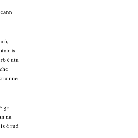
ireann
hrú,
inic is
urb é atá
íche
 cruinne
 é go
an na
 Is é rud