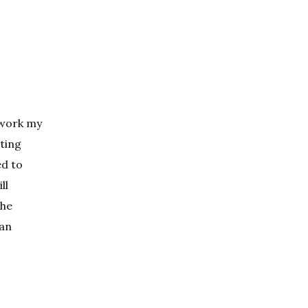
s work my
lting
ed to
ll
the
han