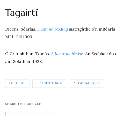
Tagairt
í
Dicens, Séarlas.
Duan na Nodlag
aistrighthe ó’n mBéarla 
M.H. Gill 1903.
Ó Criomhthan, Tomás.
Allagar na hInise
. An Seabhac do c
an tSoláthair, 1928.
FOLKLORE
HISTORIC FIGURE
SEASONAL EVENT
SHARE THIS ARTICLE