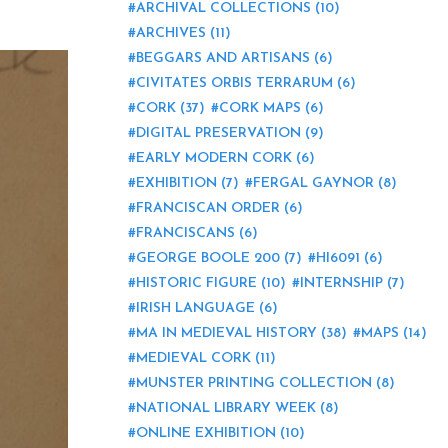
ARCHIVAL COLLECTIONS
(10)
ARCHIVES
(11)
BEGGARS AND ARTISANS
(6)
CIVITATES ORBIS TERRARUM
(6)
CORK
(37)
CORK MAPS
(6)
DIGITAL PRESERVATION
(9)
EARLY MODERN CORK
(6)
EXHIBITION
(7)
FERGAL GAYNOR
(8)
FRANCISCAN ORDER
(6)
FRANCISCANS
(6)
GEORGE BOOLE 200
(7)
HI6091
(6)
HISTORIC FIGURE
(10)
INTERNSHIP
(7)
IRISH LANGUAGE
(6)
MA IN MEDIEVAL HISTORY
(38)
MAPS
(14)
MEDIEVAL CORK
(11)
MUNSTER PRINTING COLLECTION
(8)
NATIONAL LIBRARY WEEK
(8)
ONLINE EXHIBITION
(10)